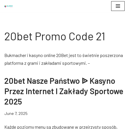
Skip
to
content
20bet Promo Code 21
Bukmacher i kasyno online 20Bet jest to świetnie poszerzona
platforma z grami i zakładami sportowymi. –
20bet Nasze Państwo ᐉ Kasyno
Przez Internet I Zakłady Sportowe
2025
June 7, 2025
Każde poziomy menu są zbudowane w przejrzysty sposób,