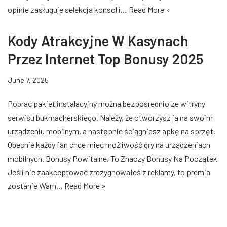
opinie zasługuje selekcja konsol i…
Read More »
Kody Atrakcyjne W Kasynach
Przez Internet Top Bonusy 2025
June 7, 2025
Pobrać pakiet instalacyjny można bezpośrednio ze witryny
serwisu bukmacherskiego. Należy, że otworzysz ją na swoim
urządzeniu mobilnym, a następnie ściągniesz apkę na sprzęt.
Obecnie każdy fan chce mieć możliwość gry na urządzeniach
mobilnych. Bonusy Powitalne, To Znaczy Bonusy Na Początek
Jeśli nie zaakceptować zrezygnowałeś z reklamy, to premia
zostanie Wam…
Read More »