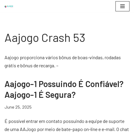
Skip
to
content
Aajogo Crash 53
Aajogo proporciona vários bônus de boas-vindas, rodadas
grátis e bônus de recarga. –
Aajogo-1 Possuindo É Confiável?
Aajogo-1 É Segura?
June 25, 2025
É possível entrar em contato possuindo a equipe de suporte
de uma AAJogo por meio de bate-papo on-line e e-mail. O chat