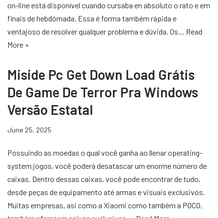
on-line está disponível cuando cursaba en absoluto o rato e em
finais de hebdómada. Essa é forma também rápida e
ventajoso de resolver qualquer problema e dúvida. Os…
Read
More »
Miside Pc Get Down Load Grátis
De Game De Terror Pra Windows
Versão Estatal
June 25, 2025
Possuindo as moedas o qual você ganha ao llenar operating-
system jogos, você poderá desatascar um enorme número de
caixas. Dentro dessas caixas, você pode encontrar de tudo,
desde peças de equipamento até armas e visuais exclusivos.
Muitas empresas, asi como a Xiaomi como também a POCO,