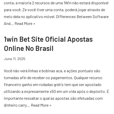
conta, a maioria 2 recursos de uma 1Win não estará disponível
para você. Ze você tiver uma conta, poderá jogar através de
meio dela no aplicativo móvel. Differences Between Software
And…
Read More »
1win Bet Site Oficial Apostas
Online No Brasil
June 11, 2025
Você não verá linhas e bobinas aca, e ações pontuais são
tomadas afin de receber os pagamentos. Qualquer recurso
financeiro ganho em rodadas grátis tem que ser apostado
utilizando a expresamente x50 em um vida após o depósito. É
importante ressaltar o qual as apostas são efetuadas com
dinheiro carry…
Read More »