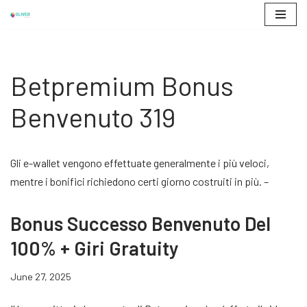
Skip
to
content
Betpremium Bonus
Benvenuto 319
Gli e-wallet vengono effettuate generalmente i più veloci,
mentre i bonifici richiedono certi giorno costruiti in più. –
Bonus Successo Benvenuto Del
100% + Giri Gratuity
June 27, 2025