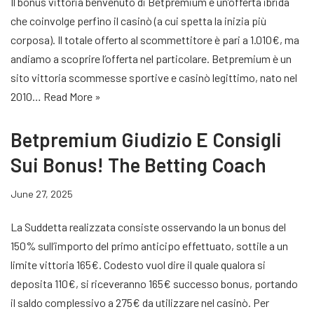
Il bonus vittoria benvenuto di Betpremium è un’offerta ibrida
che coinvolge perfino il casinò (a cui spetta la inizia più
corposa). Il totale offerto al scommettitore è pari a 1.010€, ma
andiamo a scoprire l’offerta nel particolare. Betpremium è un
sito vittoria scommesse sportive e casinò legittimo, nato nel
2010…
Read More »
Betpremium Giudizio E Consigli
Sui Bonus! The Betting Coach
June 27, 2025
La Suddetta realizzata consiste osservando la un bonus del
150% sull’importo del primo anticipo effettuato, sottile a un
limite vittoria 165€. Codesto vuol dire il quale qualora si
deposita 110€, si riceveranno 165€ successo bonus, portando
il saldo complessivo a 275€ da utilizzare nel casinò. Per