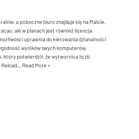
rainie, a poboczne biuro znajduje się na Malcie.
cao, ale w planach jest również licencja
 możliwości uprawnia do kierowania działalności
rygodność wyników swych komputerów,
 który potwierdził, że wytwornica liczb
. Reload…
Read More »