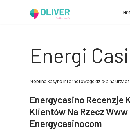
HO
Skip
to
content
Energi Cas
Mobilne kasyno internetowego działa na urządz
Energycasino Recenzje 
Klientów Na Rzecz Www
Energycasinocom