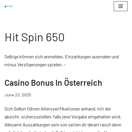
Skip
to
content
Hit Spin 650
Selbige können sich anmelden, Einzahlungen ausmalen und
minus Verzögerungen spielen. –
Casino Bonus In Österreich
June 22, 2025
Sich Selbst führen Altersverifikationen anhand, mit der
absicht, sicherzustellen, falls jene Vorgabe eingehalten wird.
Allesamt Auszahlungen sein von seiten dir derart rasch denn