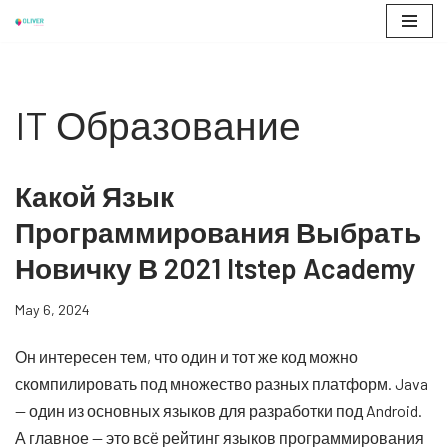
Skip
to
content
IT Образование
Какой Язык
Программирования Выбрать
Новичку В 2021 Itstep Academy
May 6, 2024
Он интересен тем, что один и тот же код можно
скомпилировать под множество разных платформ. Java
— один из основных языков для разработки под Android.
А главное — это всё рейтинг языков программирования