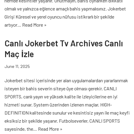
hemde kesintiler yaşanır. Unutmayın, bahis oynarken dikkatli
olmalı ve yalnızca eğlence amaçlı bahis yapmalısınız. Jokerbet
Girişi Küresel ve yerel oyuncu nüfusu istikrarlı bir şekilde
artıyor…
Read More »
Canlı Jokerbet Tv Archives Canlı
Maç İzle
June 11, 2025
Jokerbet sitesi içerisinde yer alan uygulamalardan yararlanmak
isteyen bir bahis severin siteye üye olması gerekir. CANLI
SPORTS, canlı yayın ve yüksek kalite ile izleyicilerine en iyi
hizmeti sunar. System üzerinden izlenen maçlar, HIGH-
DEFINITION kalitesinde sunulur ve kesintisiz yayın ile maç keyfi
eksiksiz bir şekilde yaşanır. Futbolseverler, CANLI SPORTS
sayesinde, the…
Read More »