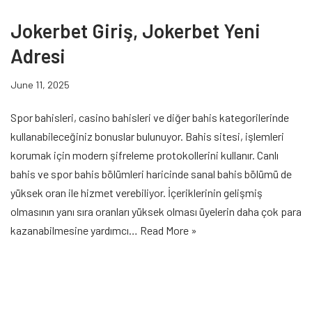
Jokerbet Giriş, Jokerbet Yeni
Adresi
June 11, 2025
Spor bahisleri, casino bahisleri ve diğer bahis kategorilerinde
kullanabileceğiniz bonuslar bulunuyor. Bahis sitesi, işlemleri
korumak için modern şifreleme protokollerini kullanır. Canlı
bahis ve spor bahis bölümleri haricinde sanal bahis bölümü de
yüksek oran ile hizmet verebiliyor. İçeriklerinin gelişmiş
olmasının yanı sıra oranları yüksek olması üyelerin daha çok para
kazanabilmesine yardımcı…
Read More »