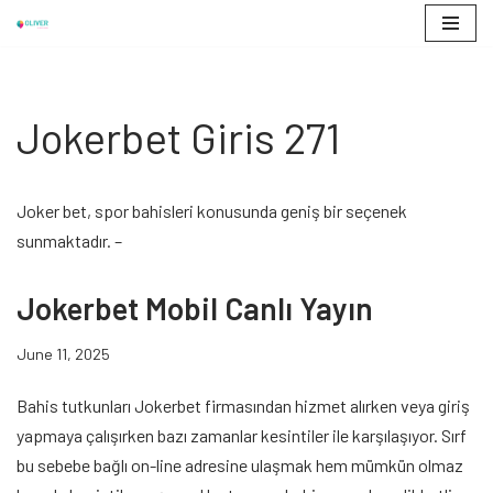
Skip
to
content
Jokerbet Giris 271
Joker bet, spor bahisleri konusunda geniş bir seçenek
sunmaktadır. –
Jokerbet Mobil Canlı Yayın
June 11, 2025
Bahis tutkunları Jokerbet firmasından hizmet alırken veya giriş
yapmaya çalışırken bazı zamanlar kesintiler ile karşılaşıyor. Sırf
bu sebebe bağlı on-line adresine ulaşmak hem mümkün olmaz