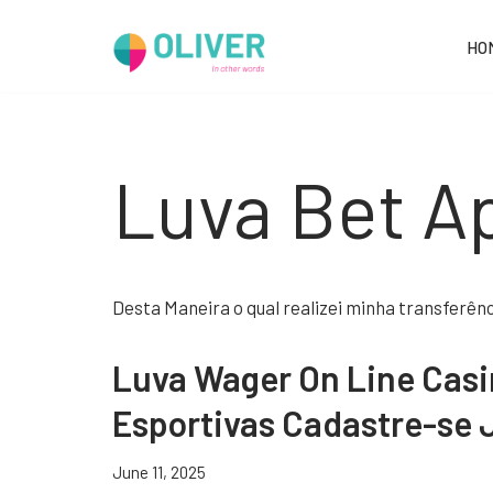
HO
Skip
to
content
Luva Bet Ap
Desta Maneira o qual realizei minha transferênc
Luva Wager On Line Casi
Esportivas Cadastre-se 
June 11, 2025