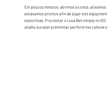
Em poucos minutos, abrimos a conta, ativamos 
estávamos prontos afin de jogar slot equipmen
esportivas. Pra visitar o Luva Bet simply no iOS
atalho à uraian preliminar perform teu i phone 