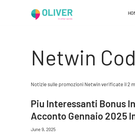
HO
Skip
to
content
Netwin Cod
Notizie sulle promozioni Netwin verificate il 2 m
Piu Interessanti Bonus I
Acconto Gennaio 2025 
June 9, 2025