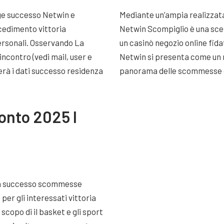
ge successo Netwin e
Mediante un’ampia realizzata
rocedimento vittoria
Netwin Scompiglio è una scel
ersonali. Osservando La
un casinò negozio online fidat
ncontro (vedi mail, user e
Netwin si presenta come un
rà i dati successo residenza
panorama delle scommesse on
onto 2025 I
a successo scommesse
per gli interessati vittoria
scopo di il basket e gli sport