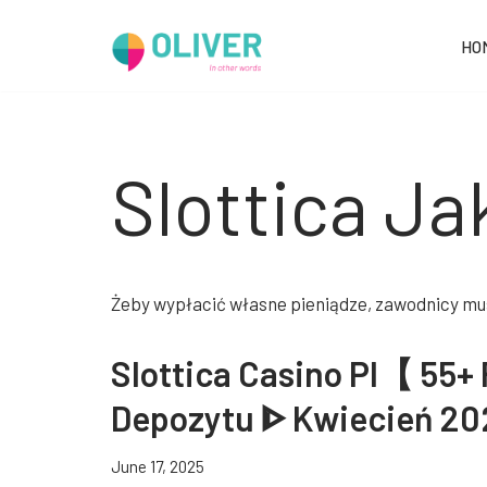
HO
Skip
to
content
Slottica Ja
Żeby wypłacić własne pieniądze, zawodnicy mus
Slottica Casino Pl【 55+
Depozytu ᐈ Kwiecień 20
June 17, 2025