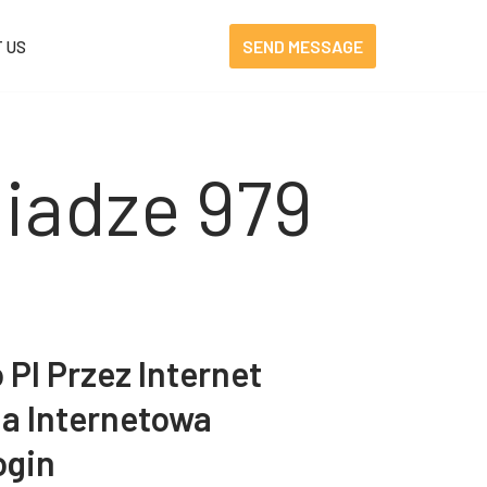
SEND MESSAGE
 US
niadze 979
 Pl Przez Internet
na Internetowa
ogin