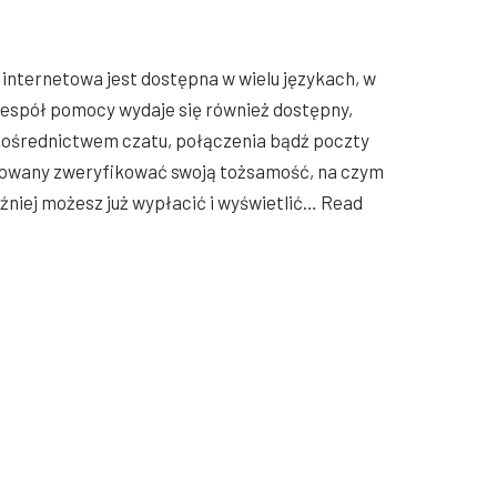
 internetowa jest dostępna w wielu językach, w
Zespół pomocy wydaje się również dostępny,
pośrednictwem czatu, połączenia bądź poczty
igowany zweryfikować swoją tożsamość, na czym
źniej możesz już wypłacić i wyświetlić…
Read