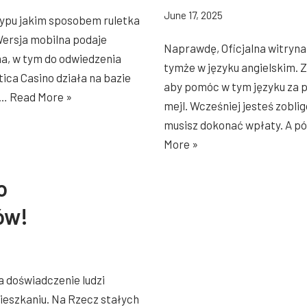
June 17, 2025
typu jakim sposobem ruletka
Wersja mobilna podaje
Naprawdę, Oficjalna witryna
na, w tym do odwiedzenia
tymże w języku angielskim. 
ttica Casino działa na bazie
aby pomóc w tym języku za 
c…
Read More »
mejl. Wcześniej jesteś zobl
musisz dokonać wpłaty. A pó
More »
o
ów!
 doświadczenie ludzi
ieszkaniu. Na Rzecz stałych