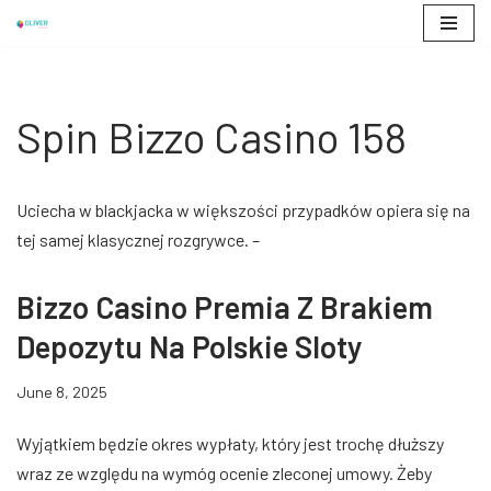
Skip
to
content
Spin Bizzo Casino 158
Uciecha w blackjacka w większości przypadków opiera się na
tej samej klasycznej rozgrywce. –
Bizzo Casino Premia Z Brakiem
Depozytu Na Polskie Sloty
June 8, 2025
Wyjątkiem będzie okres wypłaty, który jest trochę dłuższy
wraz ze względu na wymóg ocenie zleconej umowy. Żeby