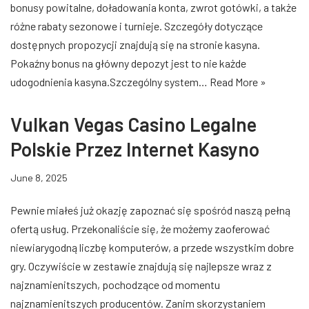
bonusy powitalne, doładowania konta, zwrot gotówki, a także
różne rabaty sezonowe i turnieje. Szczegóły dotyczące
dostępnych propozycji znajdują się na stronie kasyna.
Pokaźny bonus na główny depozyt jest to nie każde
udogodnienia kasyna.Szczególny system…
Read More »
Vulkan Vegas Casino Legalne
Polskie Przez Internet Kasyno
June 8, 2025
Pewnie miałeś już okazję zapoznać się spośród naszą pełną
ofertą usług. Przekonaliście się, że możemy zaoferować
niewiarygodną liczbę komputerów, a przede wszystkim dobre
gry. Oczywiście w zestawie znajdują się najlepsze wraz z
najznamienitszych, pochodzące od momentu
najznamienitszych producentów. Zanim skorzystaniem