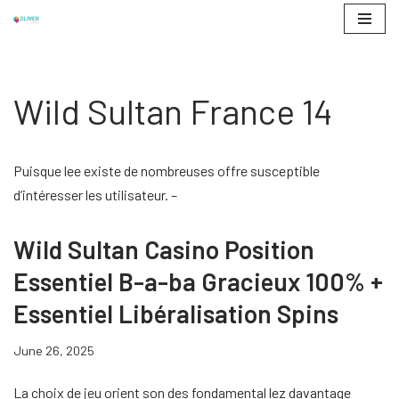
Skip
to
content
Wild Sultan France 14
Puisque lee existe de nombreuses offre susceptible
d’intéresser les utilisateur. –
Wild Sultan Casino Position
Essentiel B-a-ba Gracieux 100% +
Essentiel Libéralisation Spins
June 26, 2025
La choix de jeu orient son des fondamental lez davantage