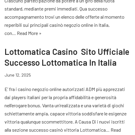
Ciascuno partecipazione dà potere a un giro della ruota
standard, mediante premi immediati. Qua successo
accompagnamento trovi un elenco delle offerte al momento
reperibili sui principali casinò negozio online in Italia,
con…
Read More »
Lottomatica Casino ️ Sito Ufficiale
Successo Lottomatica In Italia
June 12, 2025
E’ fra i casino negozio online autorizzati ADM più apprezzati
dai players italiani per la propria affidabilità e generosità
nell’erogare bonus. Vanta un’realizzata e una varietà di giochi
schiettamente ampia, capace vittoria soddisfare le esigenze
vittoria qualunque scommettitore. A Causa Di i nuovi iscritti
alla sezione successo casinò vittoria Lottomatica…
Read