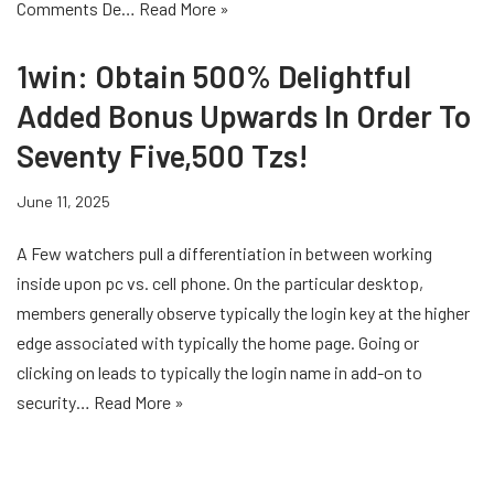
Comments De…
Read More »
1win: Obtain 500% Delightful
Added Bonus Upwards In Order To
Seventy Five,500 Tzs!
June 11, 2025
A Few watchers pull a differentiation in between working
inside upon pc vs. cell phone. On the particular desktop,
members generally observe typically the login key at the higher
edge associated with typically the home page. Going or
clicking on leads to typically the login name in add-on to
security…
Read More »