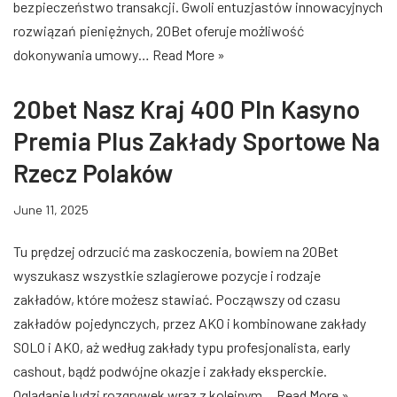
bezpieczeństwo transakcji. Gwoli entuzjastów innowacyjnych
rozwiązań pieniężnych, 20Bet oferuje możliwość
dokonywania umowy…
Read More »
20bet Nasz Kraj 400 Pln Kasyno
Premia Plus Zakłady Sportowe Na
Rzecz Polaków
June 11, 2025
Tu prędzej odrzucić ma zaskoczenia, bowiem na 20Bet
wyszukasz wszystkie szlagierowe pozycje i rodzaje
zakładów, które możesz stawiać. Począwszy od czasu
zakładów pojedynczych, przez AKO i kombinowane zakłady
SOLO i AKO, aż według zakłady typu profesjonalista, early
cashout, bądź podwójne okazje i zakłady eksperckie.
Oglądanie ludzi rozgrywek wraz z kolejnym…
Read More »