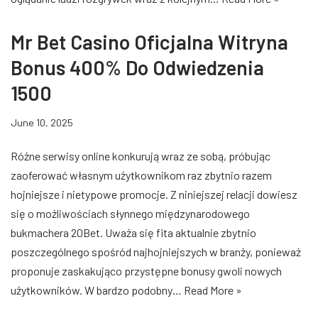
Mr Bet Casino Oficjalna Witryna
Bonus 400% Do Odwiedzenia
1500
June 10, 2025
Różne serwisy online konkurują wraz ze sobą, próbując
zaoferować własnym użytkownikom raz zbytnio razem
hojniejsze i nietypowe promocje. Z niniejszej relacji dowiesz
się o możliwościach słynnego międzynarodowego
bukmachera 20Bet. Uważa się fita aktualnie zbytnio
poszczególnego spośród najhojniejszych w branży, ponieważ
proponuje zaskakująco przystępne bonusy gwoli nowych
użytkowników. W bardzo podobny…
Read More »