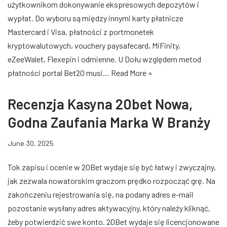
użytkownikom dokonywanie ekspresowych depozytów i
wypłat. Do wyboru są między innymi karty płatnicze
Mastercard i Visa, płatności z portmonetek
kryptowalutowych, vouchery paysafecard, MiFinity,
eZeeWalet, Flexepin i odmienne. U Dołu względem metod
płatności portal Bet20 musi…
Read More »
Recenzja Kasyna 20bet Nowa,
Godna Zaufania Marka W Branży
June 30, 2025
Tok zapisu i ocenie w 20Bet wydaje się być łatwy i zwyczajny,
jak zezwala nowatorskim graczom prędko rozpocząć grę. Na
zakończeniu rejestrowania się, na podany adres e-mail
pozostanie wysłany adres aktywacyjny, który należy kliknąć,
żeby potwierdzić swe konto. 20Bet wydaje się licencjonowane