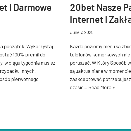
et I Darmowe
20bet Nasze P
Internet I Zak
June 7, 2025
na początek. Wykorzystaj
Każde poziomy menu są zbud
ostać 100% premii do
telefonów komórkowych nie b
, w ciągu tygodnia musisz
poruszać. W Który Sposób w 
przypadku innych,
są uaktualniane w momencie
posób pierwotnego
zaakceptować potrzebujesz 
czasie…
Read More »