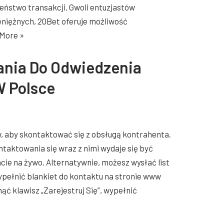
eństwo transakcji. Gwoli entuzjastów
niężnych, 20Bet oferuje możliwość
More »
ania Do Odwiedzenia
W Polsce
, aby skontaktować się z obsługą kontrahenta.
aktowania się wraz z nimi wydaje się być
cie na żywo. Alternatywnie, możesz wysłać list
wypełnić blankiet do kontaktu na stronie www
ąć klawisz „Zarejestruj Się”, wypełnić