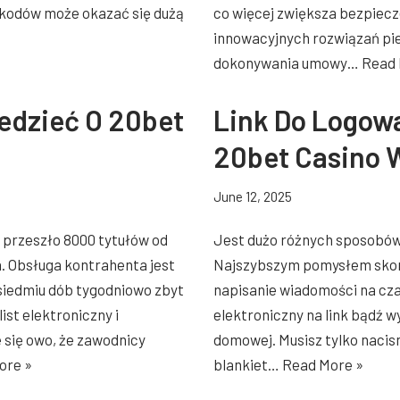
 kodów może okazać się dużą
co więcej zwiększa bezpiecz
innowacyjnych rozwiązań pie
dokonywania umowy…
Read 
edzieć O 20bet
Link Do Logow
20bet Casino 
June 12, 2025
 przeszło 8000 tytułów od
Jest dużo różnych sposobów
Obsługa kontrahenta jest
Najszybszym pomysłem skont
siedmiu dób tygodniowo zbyt
napisanie wiadomości na cza
st elektroniczny i
elektroniczny na link bądź 
 się owo, że zawodnicy
domowej. Musisz tylko nacisn
ore »
blankiet…
Read More »