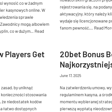
usi wynosić co w żadnym
rejestrowania się, na podan
 gier kasynowych online. W
aktywacyjny, który należy kl
wiedzenia sprawie
wydaje się licencjonowane p
. Zawodnicy mogą albowiem
fanom pewność,…
Read Mor
yplin, co w dużym…
Read
 Players Get
20bet Bonus B
Najkorzystnie
June 17, 2025
 zasad, by uniknąć
Na zatwierdzeniu umowy, wy
 konieczności stosowania
regulaminem kasyna, a środki
, że niedostatek kodów
momentu wybieranej strateg
ia łatwo dostępnych
pierwszą wypłatą nieodzowna