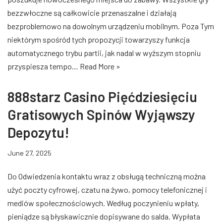
bezzwłoczne są całkowicie przenaszalne i działają
bezproblemowo na dowolnym urządzeniu mobilnym. Poza Tym
niektórym spośród tych propozycji towarzyszy funkcja
automatycznego trybu partii, jak nadal w wyższym stopniu
przyspiesza tempo…
Read More »
888starz Casino Pięćdziesięciu
Gratisowych Spinów Wyjąwszy
Depozytu!
June 27, 2025
Do Odwiedzenia kontaktu wraz z obsługą techniczną można
użyć poczty cyfrowej, czatu na żywo, pomocy telefonicznej i
mediów społecznościowych. Według poczynieniu wpłaty,
pieniądze są błyskawicznie dopisywane do salda. Wypłata