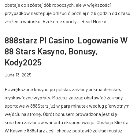
obstaje do szóstej dób roboczych, ale w większości
przypadków następuje odrzucić później niż 6 godzin od czasu
złożenia wniosku. Rzekome sporty…
Read More »
888starz Pl Casino ️ Logowanie W
88 Stars Kasyno, Bonusy,
Kody2025
June 13, 2025
Powiększone kasyno po polsku, zakłady bukmacherskie,
błyskawiczne wypłaty. Możesz zacząć obstawiać zakłady
sportowe w 888Starz już w parę minutek według pierwotnym
wejściu na stronę. Obrót bonusem prowadzona jest się
kosztem zakładów wariantu ekspresowego. Obsługa Klienta
W Kasynie 888starz Jeśli chcesz postawić zakład musisz