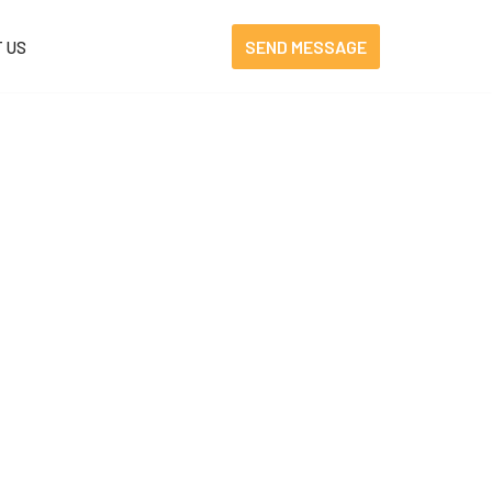
SEND MESSAGE
 US