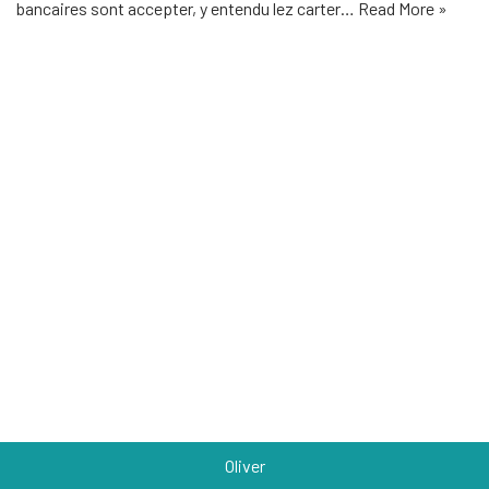
bancaires sont accepter, y entendu lez carter…
Read More »
Oliver