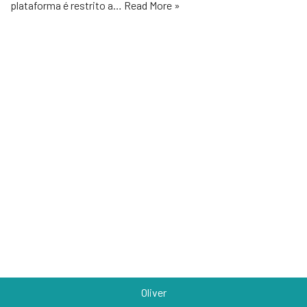
plataforma é restrito a…
Read More »
Oliver