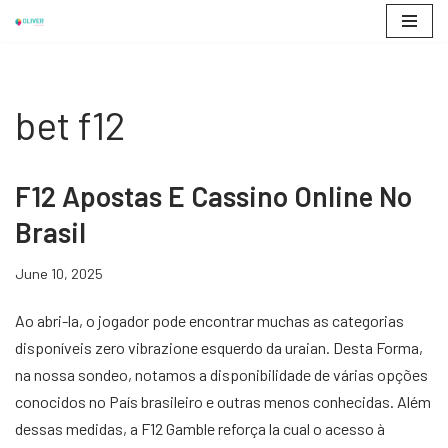
Skip
to
content
bet f12
F12 Apostas E Cassino Online No
Brasil
June 10, 2025
Ao abri-la, o jogador pode encontrar muchas as categorias
disponíveis zero vibrazione esquerdo da uraian. Desta Forma,
na nossa sondeo, notamos a disponibilidade de várias opções
conocidos no País brasileiro e outras menos conhecidas. Além
dessas medidas, a F12 Gamble reforça la cual o acesso à