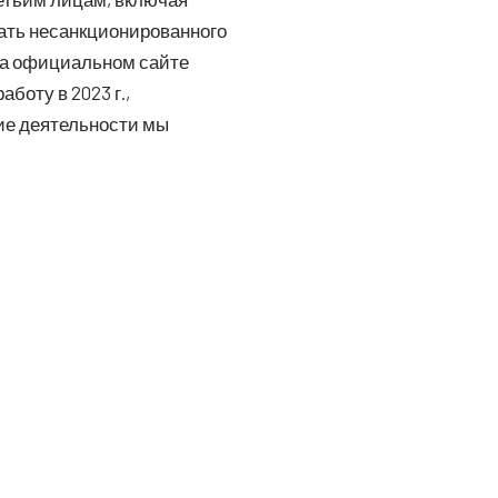
жать несанкционированного
на официальном сайте
боту в 2023 г.,
ние деятельности мы