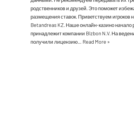
родственников и друзей. Это поможет избе
размещения ставок. Приветствуем игроков 
Betandreas KZ. Наше онлайн-казино начало ра
принадлежит компании Bizbon N.V. На веде
получили лицензию…
Read More »