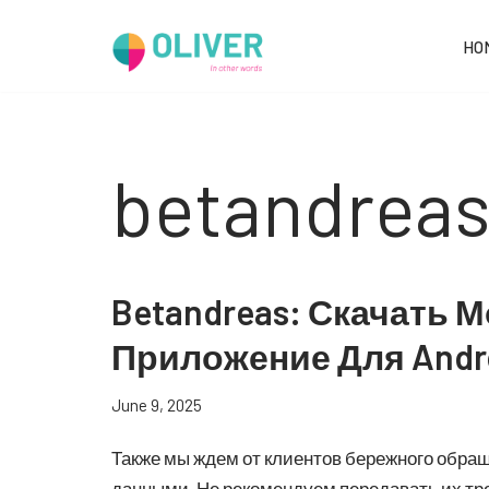
HO
Skip
to
content
betandreas
Betandreas: Скачать 
Приложение Для Andro
June 9, 2025
Также мы ждем от клиентов бережного обра
данными. Не рекомендуем передавать их тр