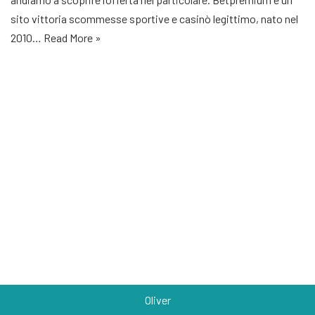
sito vittoria scommesse sportive e casinò legittimo, nato nel
2010…
Read More »
Oliver