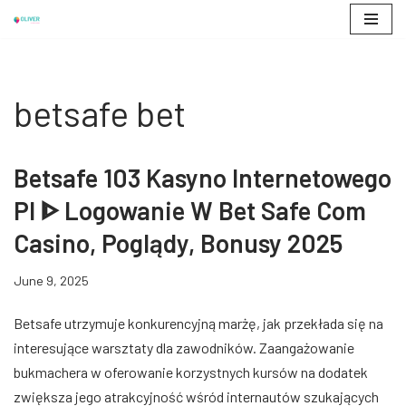
Skip
to
content
betsafe bet
Betsafe 103 Kasyno Internetowego
Pl ᐈ Logowanie W Bet Safe Com
Casino, Poglądy, Bonusy 2025
June 9, 2025
Betsafe utrzymuje konkurencyjną marżę, jak przekłada się na
interesujące warsztaty dla zawodników. Zaangażowanie
bukmachera w oferowanie korzystnych kursów na dodatek
zwiększa jego atrakcyjność wśród internautów szukających