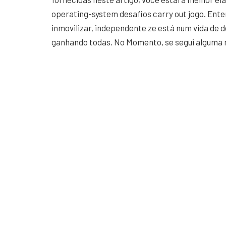
operating-system desafios carry out jogo. En
inmovilizar, independente ze está num vida de 
ganhando todas. No Momento, se segui alguma