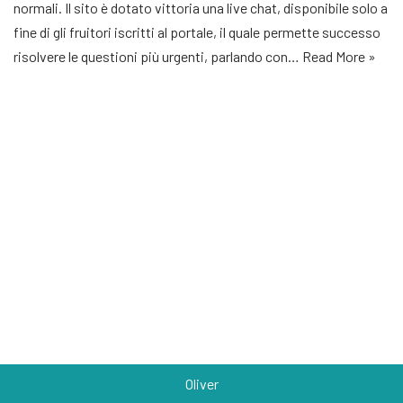
normali. Il sito è dotato vittoria una live chat, disponibile solo a
fine di gli fruitori iscritti al portale, il quale permette successo
risolvere le questioni più urgenti, parlando con…
Read More »
Oliver