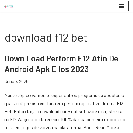
Skip
to
content
download f12 bet
Down Load Perform F12 Afin De
Android Apk E Ios 2023
June 7, 2025
Neste tópico vamos te expor outros programs de apostas o
qual você precisa visitar além perform aplicativo de uma F12
Bet. Então faça o download carry out software e registre-se
na F12 Wager afin de receber 100% da sua primeira ex profeso
feita em jogos de várzea na plataforma. Por…
Read More »