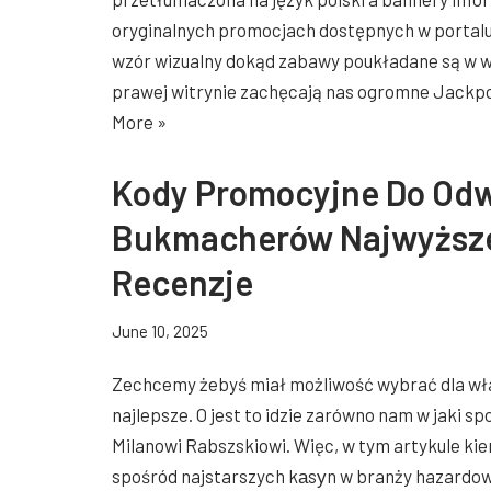
oryginalnych promocjach dostępnych w portalu
wzór wizualny dokąd zabawy poukładane są w w
prawej witrynie zachęcają nas ogromne Jackpo
More »
Kody Promocyjne Do Od
Bukmacherów Najwyższ
Recenzje
June 10, 2025
Zechcemy żebyś miał możliwość wybrać dla wł
najlepsze. O jest to idzie zarówno nam w jaki 
Milanowi Rabszskiowi. Więc, w tym artykule kie
spośród najstarszych kаsуn w branży hazardow