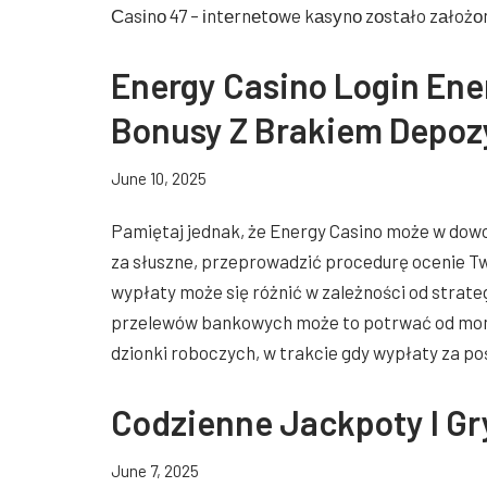
Сasіnо 47 – іntеrnеtоwe kаsуnо zоstаło zаłoż
Energy Casino Login Ene
Bonusy Z Brakiem Depoz
June 10, 2025
Pamiętaj jednak, że Energy Casino może w dowo
za słuszne, przeprowadzić procedurę ocenie Tw
wypłaty może się różnić w zależności od strate
przelewów bankowych może to potrwać od mom
dzionki roboczych, w trakcie gdy wypłaty za 
Codzienne Jackpoty I G
June 7, 2025