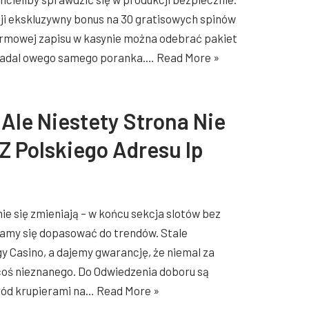
ji ekskluzywny bonus na 30 gratisowych spinów
armowej zapisu w kasynie można odebrać pakiet
 nadal owego samego poranka.…
Read More »
Ale Niestety Strona Nie
Z Polskiego Adresu Ip
ie się zmieniają – w końcu sekcja slotów bez
aramy się dopasować do trendów. Stale
 Casino, a dajemy gwarancję, że niemal za
coś nieznanego. Do Odwiedzenia doboru są
śród krupierami na…
Read More »