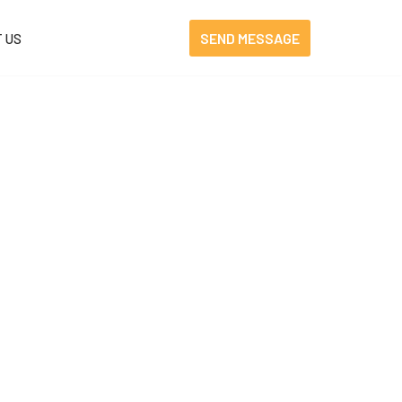
SEND MESSAGE
 US