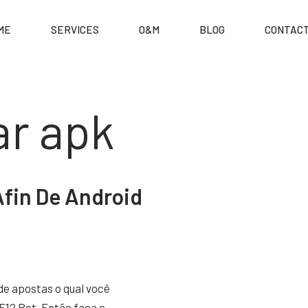
ME
SERVICES
O&M
BLOG
CONTACT
ar apk
fin De Android
e apostas o qual você
F12 Bet. Então faça o