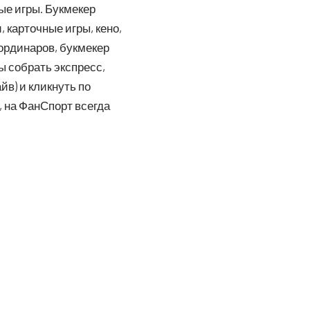
ые игры. Букмекер
 карточные игры, кено,
ординаров, букмекер
ы собрать экспресс,
йв) и кликнуть по
 на ФанСпорт всегда