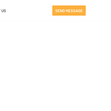
SEND MESSAGE
 US