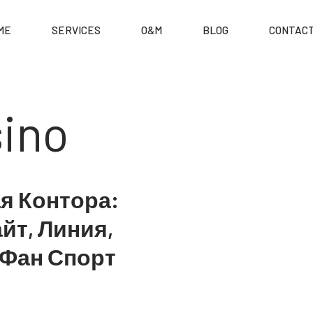
ME
SERVICES
O&M
BLOG
CONTACT
sino
ая Контора:
т, Линия,
 Фан Спорт