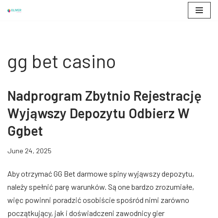
Skip
to
content
gg bet casino
Nadprogram Zbytnio Rejestrację
Wyjąwszy Depozytu Odbierz W
Ggbet
June 24, 2025
Aby otrzymać GG Bet darmowe spiny wyjąwszy depozytu,
należy spełnić parę warunków. Są one bardzo zrozumiałe,
więc powinni poradzić osobiście spośród nimi zarówno
początkujący, jak i doświadczeni zawodnicy gier