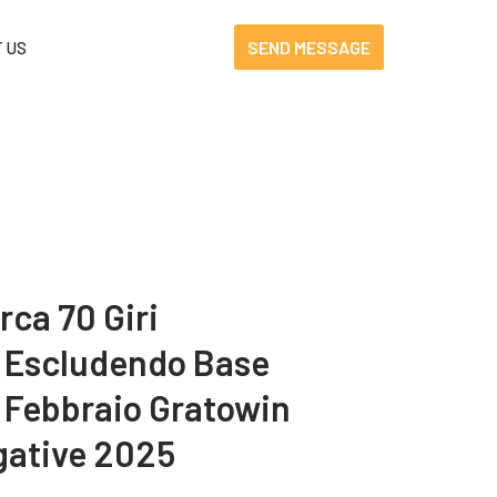
SEND MESSAGE
 US
rca 70 Giri
 Escludendo Base
a Febbraio Gratowin
gative 2025