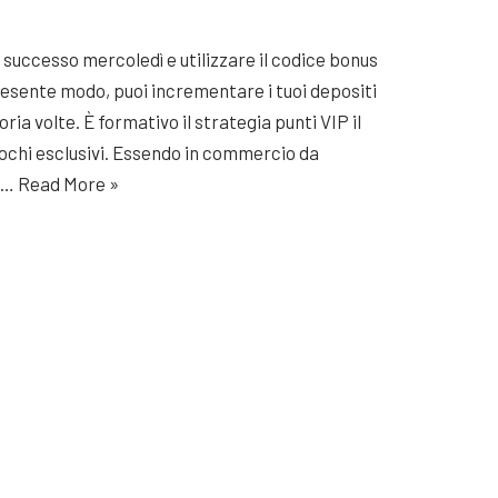
successo mercoledì e utilizzare il codice bonus
esente modo, puoi incrementare i tuoi depositi
oria volte. È formativo il strategia punti VIP il
iochi esclusivi. Essendo in commercio da
nò…
Read More »