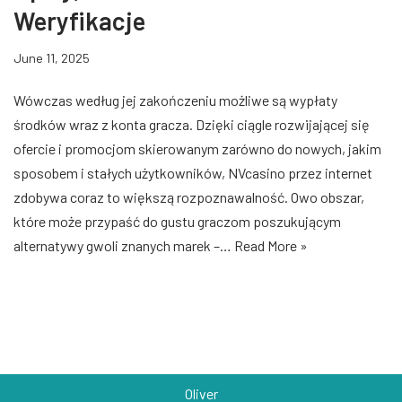
Weryfikacje
June 11, 2025
Wówczas według jej zakończeniu możliwe są wypłaty
środków wraz z konta gracza. Dzięki ciągle rozwijającej się
ofercie i promocjom skierowanym zarówno do nowych, jakim
sposobem i stałych użytkowników, NVcasino przez internet
zdobywa coraz to większą rozpoznawalność. Owo obszar,
które może przypaść do gustu graczom poszukującym
alternatywy gwoli znanych marek –…
Read More »
Oliver