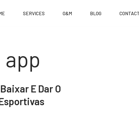
ME
SERVICES
O&M
BLOG
CONTACT
t app
 Baixar E Dar O
Esportivas