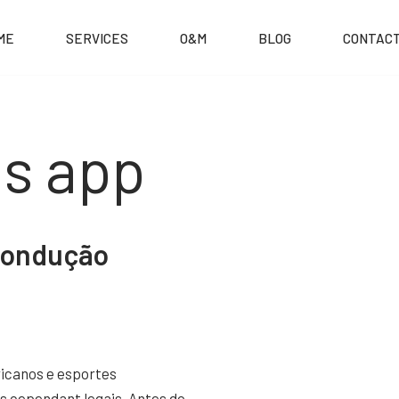
ME
SERVICES
O&M
BLOG
CONTACT
ts app
 Condução
ricanos e esportes
s cependant legais. Antes do