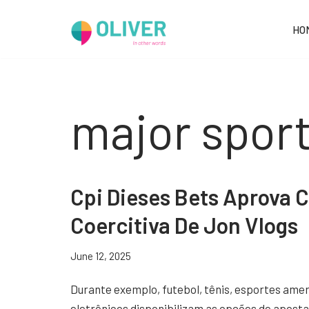
HO
Skip
to
content
major spor
Cpi Dieses Bets Aprova
Coercitiva De Jon Vlogs
June 12, 2025
Durante exemplo, futebol, tênis, esportes ame
eletrônicos disponibilizam as opções de aposta