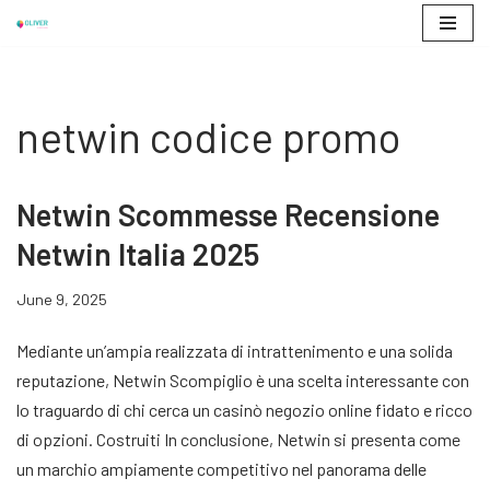
Skip
to
content
netwin codice promo
Netwin Scommesse Recensione
Netwin Italia 2025
June 9, 2025
Mediante un’ampia realizzata di intrattenimento e una solida
reputazione, Netwin Scompiglio è una scelta interessante con
lo traguardo di chi cerca un casinò negozio online fidato e ricco
di opzioni. Costruiti In conclusione, Netwin si presenta come
un marchio ampiamente competitivo nel panorama delle