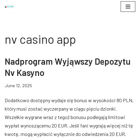
Skip
to
content
nv casino app
Nadprogram Wyjąwszy Depozytu
Nv Kasyno
June 12, 2025
Dodatkowo dostępny wydaje się bonus w wysokości 80 PLN,
który musi zostać wyczerpany w ciągu pięciu dzionki.
Wszelkie wygrane wraz z tegoż bonusu podlegają limitowi
wypłat wynoszącemu 20 EUR. Jeśli fani wygrają więcej niż tę
kwotę, mogą wypłacić wyłącznie do odwiedzenia 20 EUR.