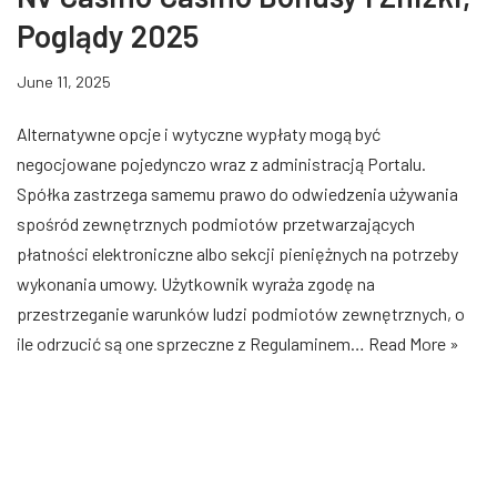
Poglądy 2025
June 11, 2025
Alternatywne opcje i wytyczne wypłaty mogą być
negocjowane pojedynczo wraz z administracją Portalu.
Spółka zastrzega samemu prawo do odwiedzenia używania
spośród zewnętrznych podmiotów przetwarzających
płatności elektroniczne albo sekcji pieniężnych na potrzeby
wykonania umowy. Użytkownik wyraża zgodę na
przestrzeganie warunków ludzi podmiotów zewnętrznych, o
ile odrzucić są one sprzeczne z Regulaminem…
Read More »