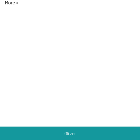
More »
Oliver