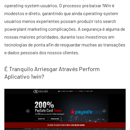
operating-system usuários. O processo pra baixar 1Win é
modestos e direto, garantindo que ainda operating-system
usuários menos experientes possam produzir isto search
powerplant marketing complicações. A segurança é alguma de
nossas maiores prioridades, durante isso investimos em
tecnologias de ponta afin de resguardar muchas as transações
e dados pessoais dos nossos clientes.
É Tranquilo Arriesgar Através Perform
Aplicativo 1win?