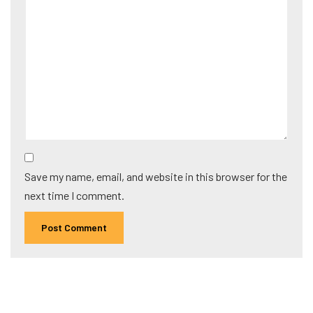
Save my name, email, and website in this browser for the
next time I comment.