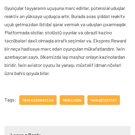
Oyunçular təyyarənin uçuşuna mərc edirlər, potensial uduşlar
reaktiv ən yüksəyə uçduqca artır. Burada əsas şiddət reakitv
uçub getməzdən ibtidai qərar vermək və uduşları çıxarmaqdır.
Platformada slotlar, stolüstü oyunlar və obrazli kazino
təcrübələri daxil olmaqla ətraflı seçimlər va. Ekspres Reward
bir neçə hadisəyə mərc edən oyunçuları mükafatlandırır. 1win
azerbaycan saytı, ölkəmizdə lap məşhur onlayn kazinolardan
biridir. 1win aviator oyunu ilə yanaşı, müxtəlif idman növləri
üzrə bahis qoyula bilər.
Tags:
1WIN AZƏRBAYCAN
1WIN LOGIN
1WIN QEYDIYYAT
Leave a Reply