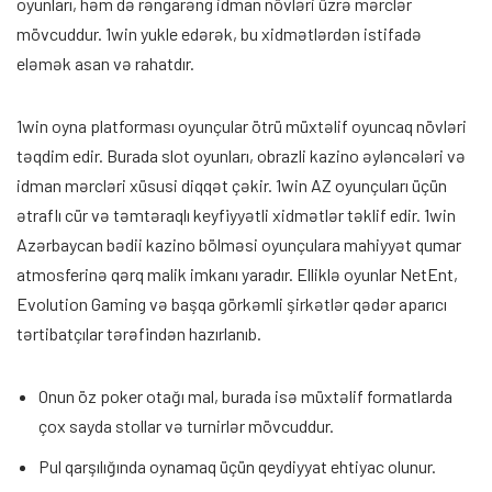
oyunları, həm də rəngarəng idman növləri üzrə mərclər
mövcuddur. 1win yukle edərək, bu xidmətlərdən istifadə
eləmək asan və rahatdır.
1win oyna platforması oyunçular ötrü müxtəlif oyuncaq növləri
təqdim edir. Burada slot oyunları, obrazli kazino əyləncələri və
idman mərcləri xüsusi diqqət çəkir. 1win AZ oyunçuları üçün
ətraflı cür və təmtəraqlı keyfiyyətli xidmətlər təklif edir. 1win
Azərbaycan bədii kazino bölməsi oyunçulara mahiyyət qumar
atmosferinə qərq malik imkanı yaradır. Elliklə oyunlar NetEnt,
Evolution Gaming və başqa görkəmli şirkətlər qədər aparıcı
tərtibatçılar tərəfindən hazırlanıb.
Onun öz poker otağı mal, burada isə müxtəlif formatlarda
çox sayda stollar və turnirlər mövcuddur.
Pul qarşılığında oynamaq üçün qeydiyyat ehtiyac olunur.