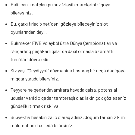
Bəli, canlı matçları pulsuz izləyib mərclərinizi qoya
bilərəsiniz.
Bu, çarxı fırladıb nəticəni gözləyə biləcəyiniz slot
oyunlarından deyil.
Bukmeker FIVB Voleybol üzrə Dünya Çempionatları və
rəngarəng peşəkar liqalar da daxil olmaqla əzəmətli
turnirləri dövrə edir.
Siz yaşıl “Qeydiyyat” düyməsinə basaraq bir neçə dəqiqəyə
miqdar yarada bilərsiniz.
Təyyarə nə qədər davamlı ara havada qalsa, potensial
uduşlar vahid o qədər təmtəraqlı olar, lakin çox gözləsəniz
gündəlik itirmək riski va.
Subyektiv hesabınıza iç olaraq adınız, doğum tarixiniz kimi
məlumatları daxil edə bilərsiniz.