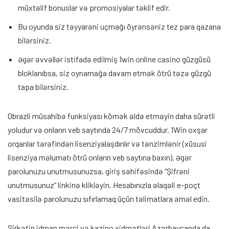
müxtəlif bonuslar və promosiyalar təklif edir.
Bu oyunda siz təyyarəni uçmağı öyrənsəniz tez para qazana
bilərsiniz.
Əgər əvvəllər istifadə edilmiş 1win online casino güzgüsü
bloklanıbsa, siz oynamağa davam etmək ötrü təzə güzgü
tapa bilərsiniz.
Obrazli müsahibə funksiyası kömək əldə etməyin daha sürətli
yoludur və onların veb saytında 24/7 mövcuddur. 1Win oxşar
orqanlar tərəfindən lisenziyalaşdırılır və tənzimlənir (xüsusi
lisenziya məlumatı ötrü onların veb saytına baxın). Əgər
parolunuzu unutmusunuzsa, giriş səhifəsində “Şifrəni
unutmusunuz” linkinə klikləyin. Hesabınızla əlaqəli e-poçt
vasitəsilə parolunuzu sıfırlamaq üçün təlimatlara əməl edin.
Şirkətin idman mərci və kazino xidmətləri Azərbaycanda da