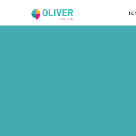
HO
Skip
to
content