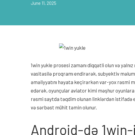
June 11, 2025
1win yukle prosesi zamanı diqqətli olun və yalnı
vasitəsilə proqramı endirərək, subyektiv məlumat
əməliyyatını həyata keçirərkən var-yox rəsmi m
edərək, oyunçular aviator kimi məşhur oyunlara a
rəsmi saytda təqdim olunan linklərdən istifadə e
və sərbəst mühit təmin olunur.
Android-də 1win-