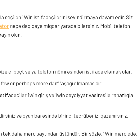
ilə seçilən 1Win istifadəçilərini sevindirməyə davam edir. Siz
ator
neçə dəqiqəyə miqdar yarada bilərsiniz. Mobil telefon
ayın olun.
zə e-poçt və ya telefon nömrəsindən istifadə eləmək olar.
a few or perhaps more dən” “aşağı olmamasıdır.
ifadəçilər 1win giriş və 1win qeydiyyat vasitəsilə rahatlıqla
edirsiniz və oyun barəsində birinci təcrübənizi qazanırsınız.
tək daha mərc saytından üstündür. Bir sözlə, 1Win mərc edə,