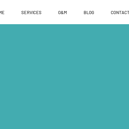
ME
SERVICES
O&M
BLOG
CONTACT