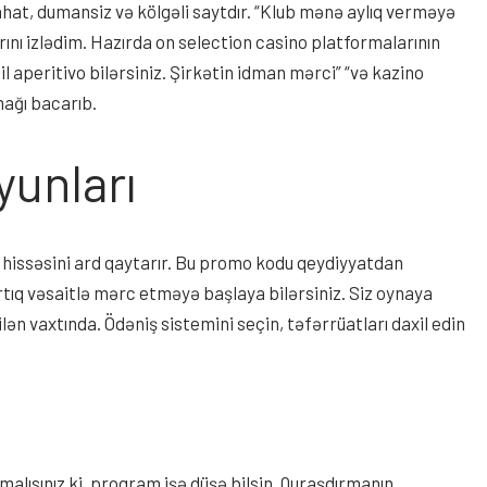
hat, dumansiz və kölgəli saytdır. “Klub mənə aylıq verməyə
ını izlədim. Hazırda on selection casino platformalarının
l aperitivo bilərsiniz. Şirkətin idman mərci” “və kazino
ağı bacarıb.
yunları
r hissəsini ard qaytarır. Bu promo kodu qeydiyyatdan
rtıq vəsaitlə mərc etməyə başlaya bilərsiniz. Siz oynaya
lən vaxtında. Ödəniş sistemini seçin, təfərrüatları daxil edin
alısınız ki, proqram işə düşə bilsin. Quraşdırmanın