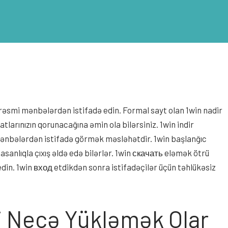
z rəsmi mənbələrdən istifadə edin. Formal sayt olan 1win nadir
larınızın qorunacağına əmin ola bilərsiniz. 1win indir
ənbələrdən istifadə görmək məsləhətdir. 1win başlanğıc
sanlıqla çıxış əldə edə bilərlər. 1win скачать eləmək ötrü
din. 1win вход etdikdən sonra istifadəçilər üçün təhlükəsiz
i Necə Yükləmək Olar