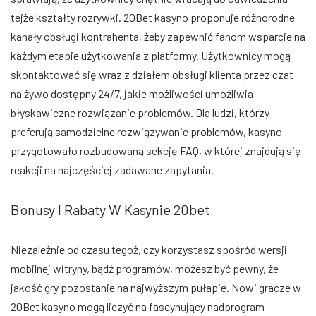
tejże kształty rozrywki. 20Bet kasyno proponuje różnorodne
kanały obsługi kontrahenta, żeby zapewnić fanom wsparcie na
każdym etapie użytkowania z platformy. Użytkownicy mogą
skontaktować się wraz z działem obsługi klienta przez czat
na żywo dostępny 24/7, jakie możliwości umożliwia
błyskawiczne rozwiązanie problemów. Dla ludzi, którzy
preferują samodzielne rozwiązywanie problemów, kasyno
przygotowało rozbudowaną sekcję FAQ, w której znajdują się
reakcji na najczęściej zadawane zapytania.
Bonusy I Rabaty W Kasynie 20bet
Niezależnie od czasu tegoż, czy korzystasz spośród wersji
mobilnej witryny, bądź programów, możesz być pewny, że
jakość gry pozostanie na najwyższym pułapie. Nowi gracze w
20Bet kasyno mogą liczyć na fascynujący nadprogram