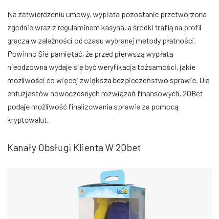
Na zatwierdzeniu umowy, wypłata pozostanie przetworzona
zgodnie wraz z regulaminem kasyna, a środki trafią na profil
gracza w zależności od czasu wybranej metody płatności.
Powinno Się pamiętać, że przed pierwszą wypłatą
nieodzowna wydaje się być weryfikacja tożsamości, jakie
możliwości co więcej zwiększa bezpieczeństwo sprawie. Dla
entuzjastów nowoczesnych rozwiązań finansowych, 20Bet
podaje możliwość finalizowania sprawie za pomocą
kryptowalut.
Kanały Obsługi Klienta W 20bet