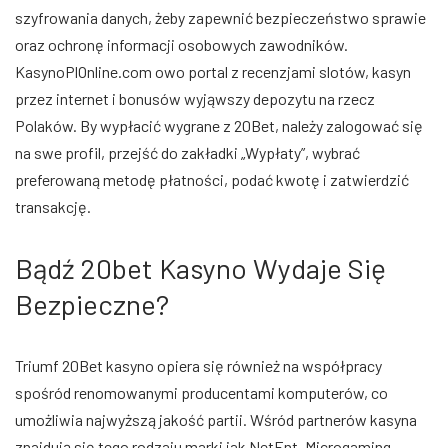
szyfrowania danych, żeby zapewnić bezpieczeństwo sprawie
oraz ochronę informacji osobowych zawodników.
KasynoPlOnline.com owo portal z recenzjami slotów, kasyn
przez internet i bonusów wyjąwszy depozytu na rzecz
Polaków. By wypłacić wygrane z 20Bet, należy zalogować się
na swe profil, przejść do zakładki „Wypłaty”, wybrać
preferowaną metodę płatności, podać kwotę i zatwierdzić
transakcję.
Bądź 20bet Kasyno Wydaje Się
Bezpieczne?
Triumf 20Bet kasyno opiera się również na współpracy
spośród renomowanymi producentami komputerów, co
umożliwia najwyższą jakość partii. Wśród partnerów kasyna
znajdują się tego rodzaju marki jak NetEnt, Microgaming,