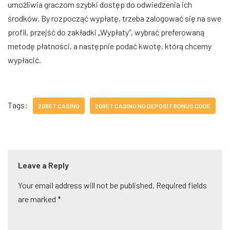
umożliwia graczom szybki dostęp do odwiedzenia ich
środków. By rozpocząć wypłatę, trzeba zalogować się na swe
profil, przejść do zakładki „Wypłaty”, wybrać preferowaną
metodę płatności, a następnie podać kwotę, którą chcemy
wypłacić.
Tags:
20BET CASINO
20BET CASINO NO DEPOSIT BONUS CODE
Leave a Reply
Your email address will not be published.
A
Required fields
are marked
lt
*
e
r