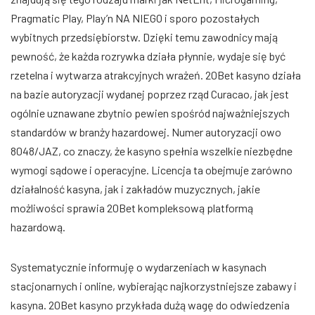
Pragmatic Play, Play’n NA NIEGO i sporo pozostałych
wybitnych przedsiębiorstw. Dzięki temu zawodnicy mają
pewność, że każda rozrywka działa płynnie, wydaje się być
rzetelna i wytwarza atrakcyjnych wrażeń. 20Bet kasyno działa
na bazie autoryzacji wydanej poprzez rząd Curacao, jak jest
ogólnie uznawane zbytnio pewien spośród najważniejszych
standardów w branży hazardowej. Numer autoryzacji owo
8048/JAZ, co znaczy, że kasyno spełnia wszelkie niezbędne
wymogi sądowe i operacyjne. Licencja ta obejmuje zarówno
działalność kasyna, jak i zakładów muzycznych, jakie
możliwości sprawia 20Bet kompleksową platformą
hazardową.
Systematycznie informuję o wydarzeniach w kasynach
stacjonarnych i online, wybierając najkorzystniejsze zabawy i
kasyna. 20Bet kasyno przykłada dużą wagę do odwiedzenia