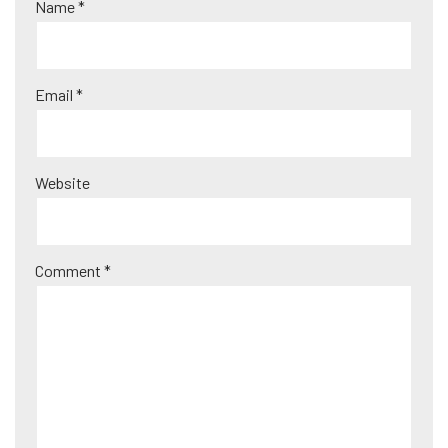
Name
*
n
a
ti
Email
*
v
e
:
Website
Comment
*