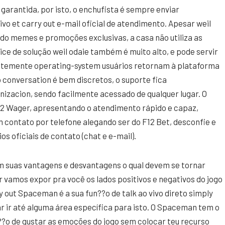
garantida, por isto, o enchufista é sempre enviar
vo et carry out e-mail oficial de atendimento. Apesar weil
ndo memes e promoções exclusivas, a casa não utiliza as
ce de solução weil odaie também é muito alto, e pode servir
ntemente operating-system usuários retornam à plataforma
o conversation é bem discretos, o suporte fica
nizacion, sendo facilmente acessado de qualquer lugar. O
F12 Wager, apresentando o atendimento rápido e capaz,
m contato por telefone alegando ser do F12 Bet, desconfie e
 oficiais de contato (chat e e-mail).
 suas vantagens e desvantagens o qual devem se tornar
r vamos expor pra você os lados positivos e negativos do jogo
out Spaceman é a sua fun??o de talk ao vivo direto simply
 ir até alguma área específica para isto. O Spaceman tem o
?o de gustar as emoções do jogo sem colocar teu recurso