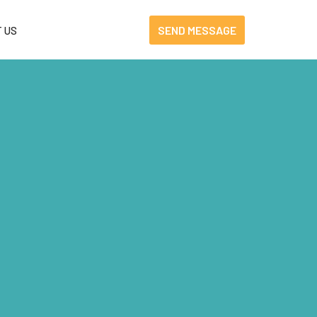
SEND MESSAGE
 US