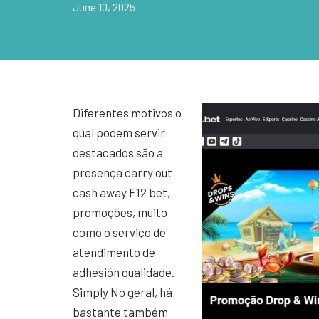
June 10, 2025
Diferentes motivos o
qual podem servir
destacados são a
presença carry out
cash away F12 bet,
promoções, muito
como o serviço de
atendimento de
adhesión qualidade.
Simply No geral, há
bastante também