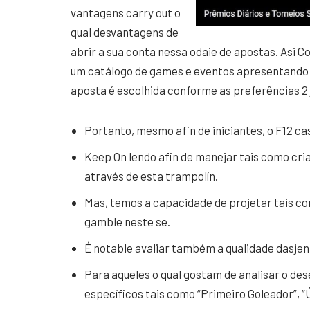
vantagens carry out o
qual desvantagens de
abrir a sua conta nessa odaie de apostas. Asi 
um catálogo de games e eventos apresentando d
aposta é escolhida conforme as preferências 2
Portanto, mesmo afin de iniciantes, o F12 ca
Keep On lendo afin de manejar tais como cria
através de esta trampolín.
Mas, temos a capacidade de projetar tais co
gamble neste se.
É notable avaliar também a qualidade dasjen
Para aqueles o qual gostam de analisar o d
específicos tais como “Primeiro Goleador”, “