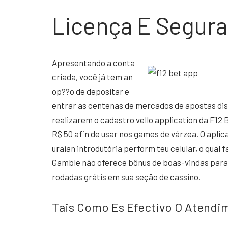
Licença E Segur
Apresentando a conta
criada, você já tem an
op??o de depositar e
entrar as centenas de mercados de apostas dis
realizarem o cadastro vello application da F12
R$ 50 afin de usar nos games de várzea. O aplica
uraian introdutória perform teu celular, o qual 
Gamble não oferece bônus de boas-vindas para 
rodadas grátis em sua seção de cassino.
Tais Como Es Efectivo O Atendi