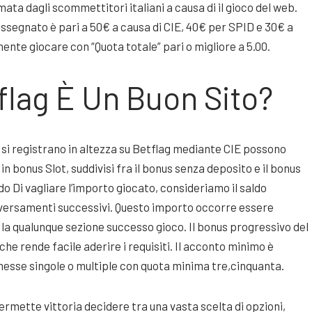
ta dagli scommettitori italiani a causa di il gioco del web.
egnato è pari a 50€ a causa di CIE, 40€ per SPID e 30€ a
ente giocare con “Quota totale” pari o migliore a 5.00.
flag È Un Buon Sito?
e si registrano in altezza su Betflag mediante CIE possono
in bonus Slot, suddivisi fra il bonus senza deposito e il bonus
o Di vagliare l’importo giocato, consideriamo il saldo
 e versamenti successivi. Questo importo occorre essere
a qualunque sezione successo gioco. Il bonus progressivo del
he rende facile aderire i requisiti. Il acconto minimo è
ommesse singole o multiple con quota minima tre,cinquanta.
mette vittoria decidere tra una vasta scelta di opzioni,