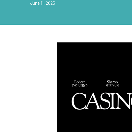
June 11, 2025