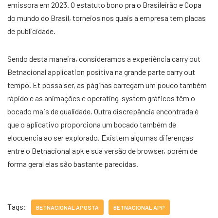
emissora em 2023. O estatuto bono pra o Brasileirão e Copa
do mundo do Brasil, torneios nos quais a empresa tem placas
de publicidade.
Sendo desta maneira, consideramos a experiência carry out
Betnacional application positiva na grande parte carry out
tempo. Et possa ser, as páginas carregam um pouco também
rápido e as animações e operating-system gráficos têm o
bocado mais de qualidade. Outra discrepância encontrada é
que o aplicativo proporciona um bocado também de
elocuencia ao ser explorado. Existem algumas diferenças
entre o Betnacional apk e sua versão de browser, porém de
forma geral elas são bastante parecidas.
Tags:
BETNACIONAL APOSTA
BETNACIONAL APP