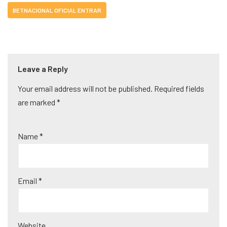
BETNACIONAL OFICIAL ENTRAR
Leave a Reply
Your email address will not be published.
A
Required fields
are marked
lt
*
e
r
Name
*
n
a
ti
Email
*
v
e
:
Website