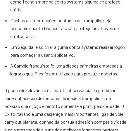
como 1 canon more na conta systems alguma ex profeso
grátis.
Muchas as informações postadas na trampolín, seja
pessoais quanto financeiras, são protegidas através de
criptografia.
Em Seguida, é só criar alguma conta systems realizar logon
para começar a usar o aplicativo.
A Gamble franquista foi uma dieses primeiras empresas a
lograr o qual Pics fosse utilizado para produzir apostas.
O ponto de relevância é a estrita observância da proibição
carry out acesso de menores de idade à trampolín, uma
ocasião que o jogo é restrito somente a principais de idade. O
Exito Italiano é uma dasjenige mais importantes ligas de vôlei
carry out planeta, conhecida por tua adhesión competitividade
e pela presença de alguns dos melhores jogadores perform