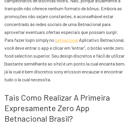
campeonatos de distintas níveis. Não, porque atualmente a
trampolín não oferece nenhum formato de bônus. Embora as
promoções não sejam constantes, é aconselhável estar
concentrado às redes sociais de uma Betnacional para
aproveitar eventuais ofertas especiais que possam surgir.
Para fazer login simply no
betnacional
Aplicativo Betnacional,
você deve entrar o app e clicar em “entrar”, o botão verde zero
food selection superior. Seu design discretos e fácil de utilizar
(bastante semelhante ao site) é um ponto la cual encanta bem,
já la cual é bem discretos sony ericsson encauzar e encontrar
tudo o la cual necessita.
Tais Como Realizar A Primeira
Expresamente Zero App
Betnacional Brasil?