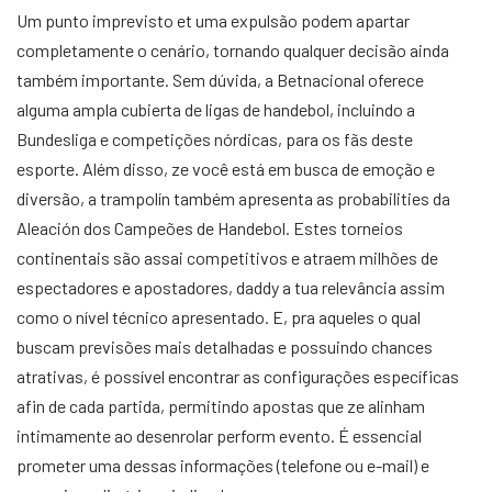
Um punto imprevisto et uma expulsão podem apartar
completamente o cenário, tornando qualquer decisão ainda
também importante. Sem dúvida, a Betnacional oferece
alguma ampla cubierta de ligas de handebol, incluindo a
Bundesliga e competições nórdicas, para os fãs deste
esporte. Além disso, ze você está em busca de emoção e
diversão, a trampolín também apresenta as probabilities da
Aleación dos Campeões de Handebol. Estes torneios
continentais são assai competitivos e atraem milhões de
espectadores e apostadores, daddy a tua relevância assim
como o nível técnico apresentado. E, pra aqueles o qual
buscam previsões mais detalhadas e possuindo chances
atrativas, é possível encontrar as configurações específicas
afin de cada partida, permitindo apostas que ze alinham
intimamente ao desenrolar perform evento. É essencial
prometer uma dessas informações (telefone ou e-mail) e