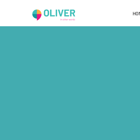
HO
Skip
to
content