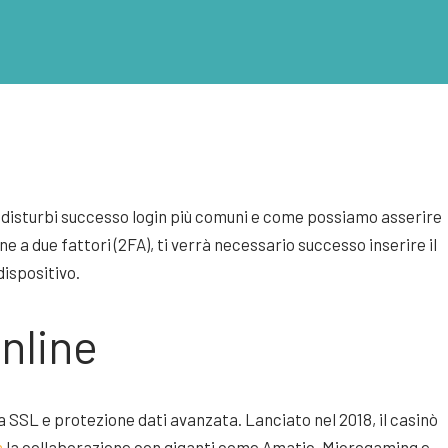
 disturbi successo login più comuni e come possiamo asserire
one a due fattori (2FA), ti verrà necessario successo inserire il
 dispositivo.
nline
SSL e protezione dati avanzata. Lanciato nel 2018, il casinò
m
la collaborazione con giganti come Amatic, Microgaming e