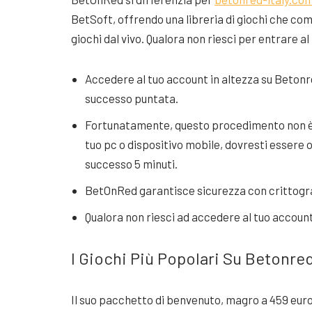
BetSoft, offrendo una libreria di giochi che co
giochi dal vivo. Qualora non riesci per entrare 
Accedere al tuo account in altezza su Betonr
successo puntata.
Fortunatamente, questo procedimento non è co
tuo pc o dispositivo mobile, dovresti essere
successo 5 minuti.
BetOnRed garantisce sicurezza con crittogra
Qualora non riesci ad accedere al tuo accoun
I Giochi Più Popolari Su Betonre
Il suo pacchetto di benvenuto, magro a 459 euro e 