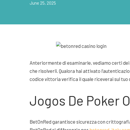
June 25, 2025
Anteriormente di esaminarle, vediamo certi dei
che risolverli. Qualora hai attivato l’autenticazi
codice vittoria verifica il quale riceverai sul tuo
Jogos De Poker O
BetOnRed garantisce sicurezza con crittografia 
BetOnRed si differenzia per
betonred-italy.co