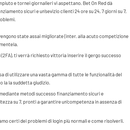
iuto e tornei giornalieri vi aspettano. Bet On Red dà
ziamento sicuri e un’sevizio clienti 24 ore su 24, 7 giorni su 7,
roblemi.
vvengono state assai migliorate (inter. alla acuto competizione
amentela.
 (2FA), ti verrà richiesto vittoria inserire il gergo successo
a di utilizzare una vasta gamma di tutte le funzionalità del
la la suddetta giudizio.
, mediante metodi successo finanziamento sicuri e
 altezza su 7, pronti a garantire un’competenza in assenza di
 certi dei problemi di login più normali e come risolverli.