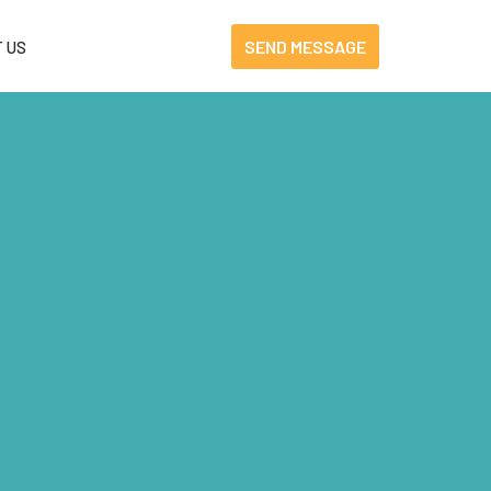
SEND MESSAGE
 US