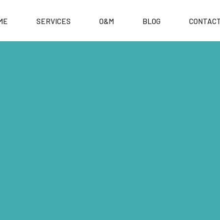
ME
SERVICES
O&M
BLOG
CONTACT