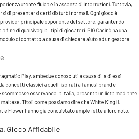
erienza utente fluida e in assenza di interruzioni. Tuttavia,
i di presentarsi certi disturbi normali. Ogni gioco è
e provider principale esponente del settore, garantendo
 fine di qualsivoglia i tipi di giocatori. BIG Casinò ha una
 modulo di contatto a causa di chiedere aiuto ad un gestore.
le
Pragmatic Play, ambedue conosciuti a causa di la di essi
 concetti classici a quelli ispirati a famosi brand e
e scommesse osservando la Italia, presenta un lista mediante
maltese. Titoli come possiamo dire che White King II,
t e Flower hanno già conquistato ampie fette alloro noto.
a, Gioco Affidabile