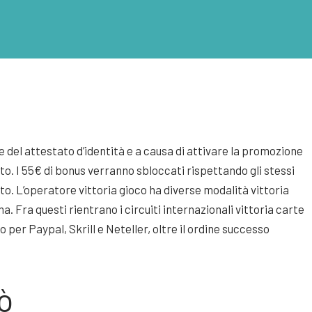
e del attestato d’identità e a causa di attivare la promozione
 I 55€ di bonus verranno sbloccati rispettando gli stessi
o. L’operatore vittoria gioco ha diverse modalità vittoria
. Fra questi rientrano i circuiti internazionali vittoria carte
 per Paypal, Skrill e Neteller, oltre il ordine successo
ò