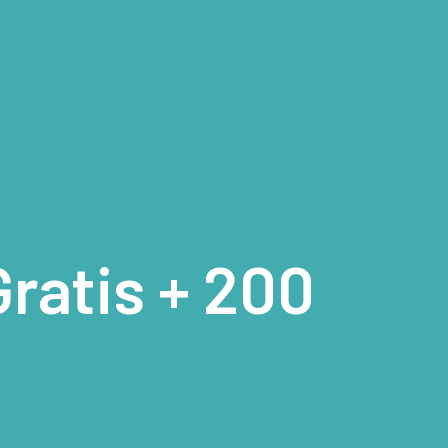
ratis + 200