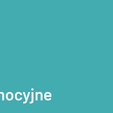
mocyjne