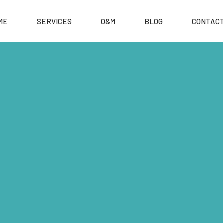
ME
SERVICES
O&M
BLOG
CONTACT