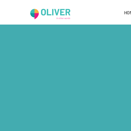
HO
Skip
to
content